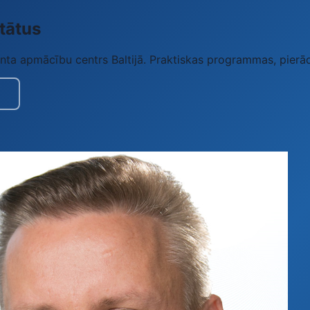
tātus
 apmācību centrs Baltijā. Praktiskas programmas, pierādīt