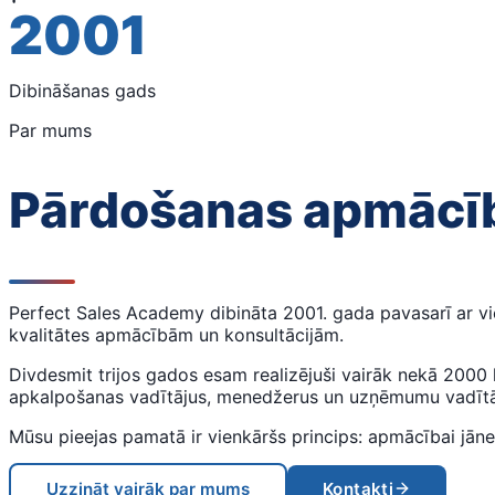
2001
Dibināšanas gads
Par mums
Pārdošanas apmācība
Perfect Sales Academy dibināta 2001. gada pavasarī ar vi
kvalitātes apmācībām un konsultācijām.
Divdesmit trijos gados esam realizējuši vairāk nekā 2000
apkalpošanas vadītājus, menedžerus un uzņēmumu vadītā
Mūsu pieejas pamatā ir vienkāršs princips: apmācībai jānes 
Uzzināt vairāk par mums
Kontakti