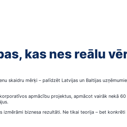
s, kas nes reālu vē
enu skaidru mērķi – palīdzēt Latvijas un Baltijas uzņēmumi
 korporatīvos apmācību projektus, apmācot vairāk nekā 60 00
jus.
izmērāmi biznesa rezultāti. Ne tikai teorija – bet konkrēti 