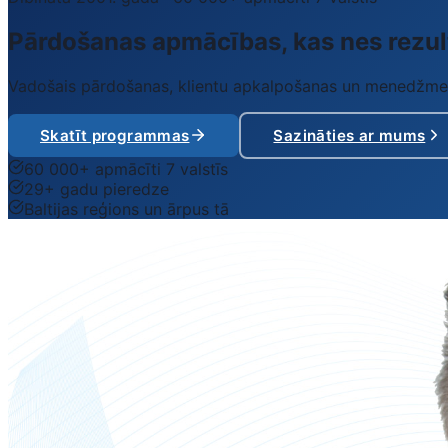
Pārdošanas apmācības,
kas nes rezul
Vadošais pārdošanas, klientu apkalpošanas un menedžmenta
Skatīt programmas
Sazināties ar mums
60 000+ apmācīti 7 valstīs
29+ gadu pieredze
Baltijas reģions un ārpus tā