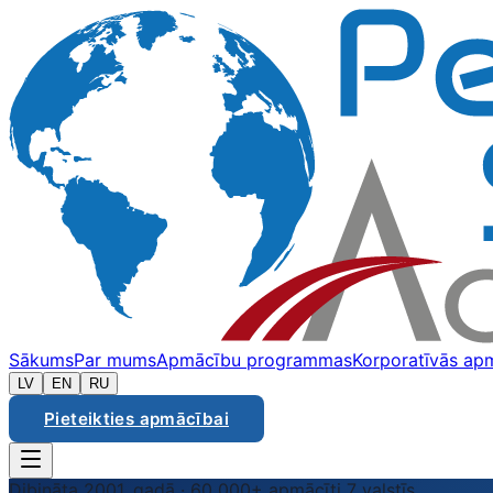
Sākums
Par mums
Apmācību programmas
Korporatīvās ap
LV
EN
RU
Pieteikties apmācībai
Dibināta 2001. gadā · 60 000+ apmācīti 7 valstīs