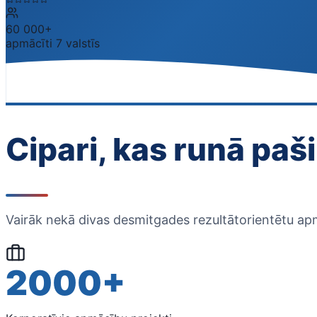
60 000+
apmācīti 7 valstīs
Cipari, kas runā paši
Vairāk nekā divas desmitgades rezultātorientētu apm
2000+