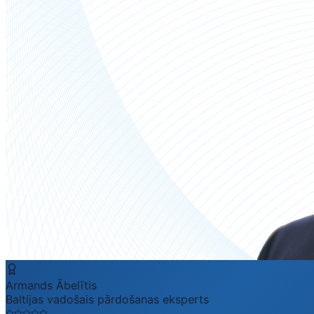
Armands Ābelītis
Baltijas vadošais pārdošanas eksperts