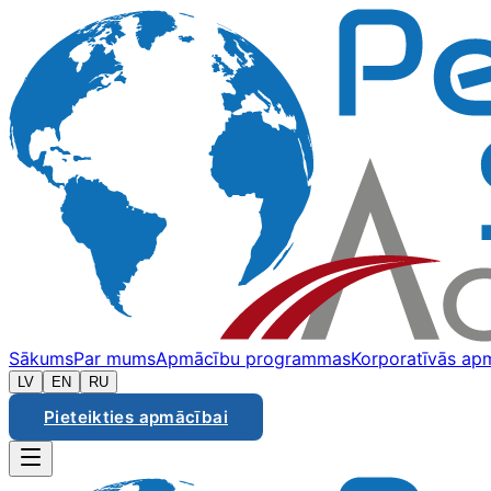
Sākums
Par mums
Apmācību programmas
Korporatīvās ap
LV
EN
RU
Pieteikties apmācībai